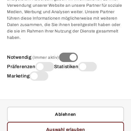
Verwendung unserer Website an unsere Partner für soziale
Medien, Werbung und Analysen weiter. Unsere Partner
MIETSERVICE
führen diese Informationen möglicherweise mit weiteren
Daten zusammen, die Sie ihnen bereitgestellt haben oder
Übersicht
Preise
die sie im Rahmen Ihrer Nutzung der Dienste gesammelt
Events & Tage
haben.
Geräte
FAQ
Kontakt Vermietung
Notwendig
(Immer aktiv)
Präferenzen
Statistiken
Marketing
OFFIZIELLER PARTNER VON:
Ablehnen
© 2026 DTI Detector Trade International GmbH & Co. KG.
Auswahl erlauben
Alle Rechte vorbehalten.