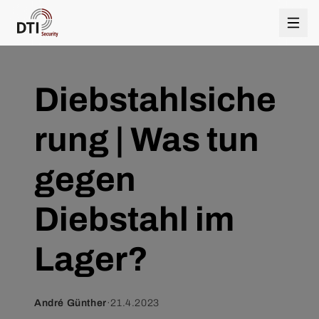
Diebstahlsiche
rung | Was tun
gegen
Diebstahl im
Lager?
André Günther
·
21.4.2023