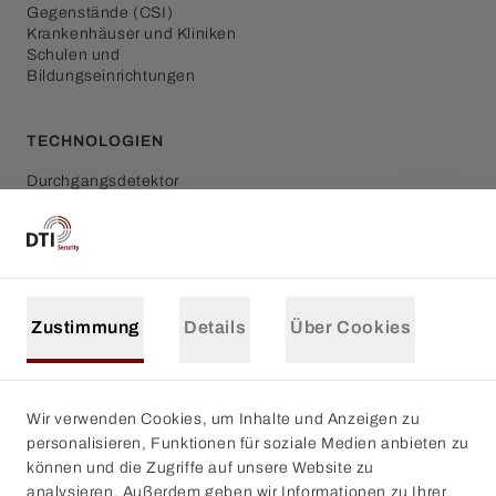
Gegenstände (CSI)
Krankenhäuser und Kliniken
Schulen und
Bildungseinrichtungen
TECHNOLOGIEN
Durchgangsdetektor
Röntgengeräte für die
Gepäckkontrolle
Hand-Metalldetektor
Sicherheitsdetektion
Zustimmung
Details
Über Cookies
UNTERNEHMEN
Blog
Über DTI
Referenzen
Wir verwenden Cookies, um Inhalte und Anzeigen zu
Kontakt
personalisieren, Funktionen für soziale Medien anbieten zu
Hobby-Metalldetektoren
können und die Zugriffe auf unsere Website zu
im DTI Shop
analysieren. Außerdem geben wir Informationen zu Ihrer